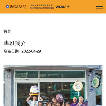
跳
到
主
要
內
首頁
容
區
專班簡介
發布日期 :
2022-04-29